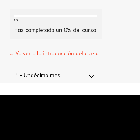
0%
Has completado un
0
% del curso.
← Volver a la introducción del curso
1 -
Undécimo mes