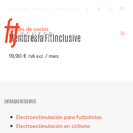
Mi cuenta
Noticias
Investigación
Planes de socios
Membresía FitInclusive
19,90
€
/ mes
IVA incl.
ENTRADAS RECIENTES
Electroestimulación para futbolistas
Electroestimulación en ciclismo