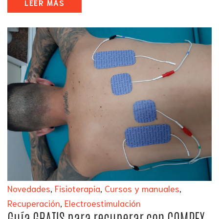
LEER MÁS
Novedades
,
Fisioterapia
,
Cursos y manuales
,
Recuperación
,
Electroestimulación
Guía GRATIS para recuperar con COMPEX