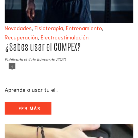
Novedades
,
Fisioterapia
,
Entrenamiento
,
Recuperación
,
Electroestimulación
¿Sabes usar el COMPEX?
Publicado el 4 de febrero de 2020
4
Aprende a usar tu el...
LEER MÁS