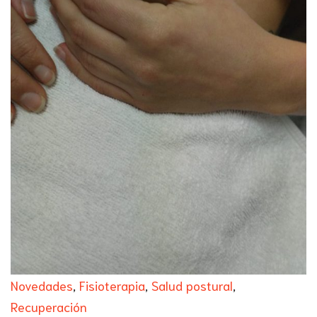
Novedades
,
Fisioterapia
,
Salud postural
,
Recuperación