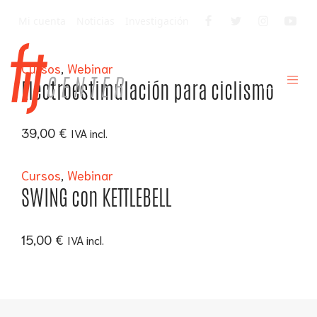
Mi cuenta
Noticias
Investigación
Cursos
,
Webinar
Electroestimulación para ciclismo
39,00
€
IVA incl.
Cursos
,
Webinar
SWING con KETTLEBELL
15,00
€
IVA incl.