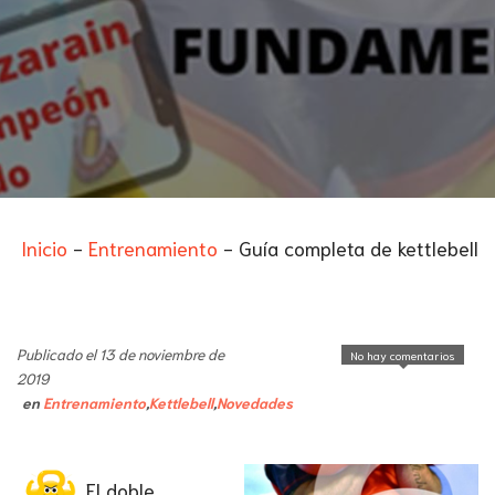
Inicio
-
Entrenamiento
-
Guía completa de kettlebell
Publicado el 13 de noviembre de
No hay comentarios
2019
en
Entrenamiento
,
Kettlebell
,
Novedades
El doble