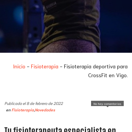
Inicio
-
Fisioterapia
-
Fisioterapia deportiva para
CrossFit en Vigo.
Publicado el 8 de febrero de 2022
No hay comentarios
en
Fisioterapia
,
Novedades
Tu fisioterapeuta especialista en